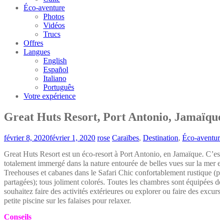
Éco-aventure
Photos
Vidéos
Trucs
Offres
Langues
English
Español
Italiano
Português
Votre expérience
Great Huts Resort, Port Antonio, Jamaïqu
février 8, 2020
février 1, 2020
rose
Caraïbes
,
Destination
,
Éco-aventur
Great Huts Resort est un éco-resort à Port Antonio, en Jamaïque. C’est 
totalement immergé dans la nature entourée de belles vues sur la mer e
Treehouses et cabanes dans le Safari Chic confortablement rustique (pl
partagées); tous joliment colorés. Toutes les chambres sont équipées de
souhaitez faire des activités extérieures ou explorer ou faire des exc
petite piscine sur les falaises pour relaxer.
Conseils