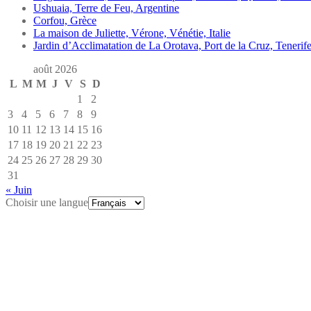
Ushuaia, Terre de Feu, Argentine
Corfou, Grèce
La maison de Juliette, Vérone, Vénétie, Italie
Jardin d’Acclimatation de La Orotava, Port de la Cruz, Tenerife
août 2026
L
M
M
J
V
S
D
1
2
3
4
5
6
7
8
9
10
11
12
13
14
15
16
17
18
19
20
21
22
23
24
25
26
27
28
29
30
31
« Juin
Choisir une langue