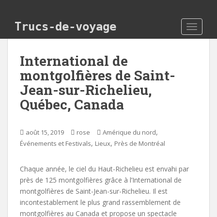
Skip to main content
Trucs-de-voyage
TOGGLE
International de
montgolfières de Saint-
Jean-sur-Richelieu,
Québec, Canada
,
août 15, 2019
rose
Amérique du nord
,
,
Événements et Festivals
Lieux
Près de Montréal
Chaque année, le ciel du Haut-Richelieu est envahi par
près de 125 montgolfières grâce à l’International de
montgolfières de Saint-Jean-sur-Richelieu. Il est
incontestablement le plus grand rassemblement de
montgolfières au Canada et propose un spectacle