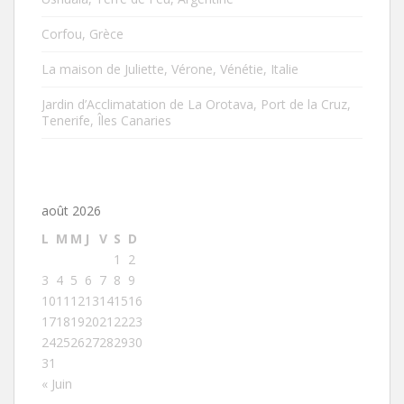
Corfou, Grèce
La maison de Juliette, Vérone, Vénétie, Italie
Jardin d’Acclimatation de La Orotava, Port de la Cruz,
Tenerife, Îles Canaries
août 2026
L
M
M
J
V
S
D
1
2
3
4
5
6
7
8
9
10
11
12
13
14
15
16
17
18
19
20
21
22
23
24
25
26
27
28
29
30
31
« Juin