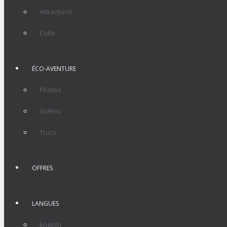
First City Salmon, un tour guidé pour connaître plus sur le
Attractions
saumon avec une dégustation et bien sûr vous pourrez
prendre la fameuse photo avec le saumon en ayant le
Culte
port de Ketchikan comme image de fond.
ÉCO-AVENTURE
Clic ↓
Photos
Vidéos
Trucs
OFFRES
LANGUES
English