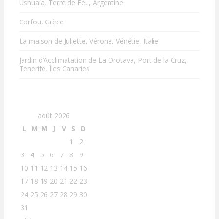
Ushuaia, Terre de Feu, Argentine
Corfou, Grèce
La maison de Juliette, Vérone, Vénétie, Italie
Jardin d’Acclimatation de La Orotava, Port de la Cruz,
Tenerife, Îles Canaries
août 2026
L
M
M
J
V
S
D
1
2
3
4
5
6
7
8
9
10
11
12
13
14
15
16
17
18
19
20
21
22
23
24
25
26
27
28
29
30
31