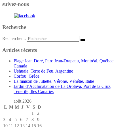
suivez-nous
Recherche
Rechercher...
Articles récents
Plage Jean Doré, Parc Jean-Drapeau, Montréal, Québec,
Canada
Ushuaia, Terre de Feu, Argentine
Corfou, Grèce
La maison de Juliette, Vérone, Vénétie, Italie
Jardin d’Acclimatation de La Orotava, Port de la Cruz,
Tenerife, Îles Canaries
août 2026
L
M
M
J
V
S
D
1
2
3
4
5
6
7
8
9
10
11
12
13
14
15
16