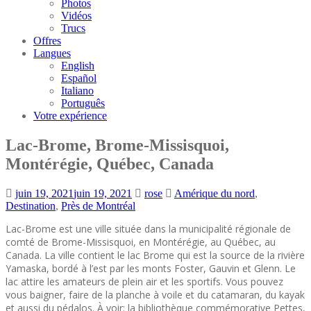
Photos
Vidéos
Trucs
Offres
Langues
English
Español
Italiano
Português
Votre expérience
Lac-Brome, Brome-Missisquoi,
Montérégie, Québec, Canada
juin 19, 2021
juin 19, 2021
rose
Amérique du nord
,
Destination
,
Près de Montréal
Lac-Brome est une ville située dans la municipalité régionale de
comté de Brome-Missisquoi, en Montérégie, au Québec, au
Canada. La ville contient le lac Brome qui est la source de la rivière
Yamaska, bordé à l’est par les monts Foster, Gauvin et Glenn. Le
lac attire les amateurs de plein air et les sportifs. Vous pouvez
vous baigner, faire de la planche à voile et du catamaran, du kayak
et aussi du pédalos. À voir: la bibliothèque commémorative Pettes,