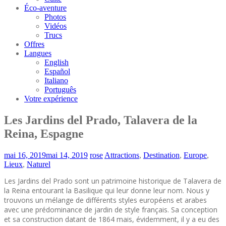
Éco-aventure
Photos
Vidéos
Trucs
Offres
Langues
English
Español
Italiano
Português
Votre expérience
Les Jardins del Prado, Talavera de la
Reina, Espagne
mai 16, 2019
mai 14, 2019
rose
Attractions
,
Destination
,
Europe
,
Lieux
,
Naturel
Les Jardins del Prado sont un patrimoine historique de Talavera de
la Reina entourant la Basilique qui leur donne leur nom. Nous y
trouvons un mélange de différents styles européens et arabes
avec une prédominance de jardin de style français. Sa conception
et sa construction datant de 1864 mais, évidemment, il y a eu des