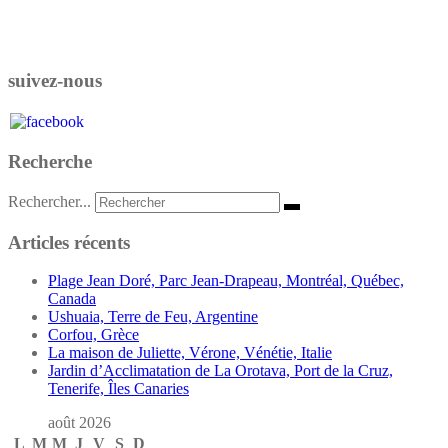
suivez-nous
Recherche
Rechercher...
Articles récents
Plage Jean Doré, Parc Jean-Drapeau, Montréal, Québec,
Canada
Ushuaia, Terre de Feu, Argentine
Corfou, Grèce
La maison de Juliette, Vérone, Vénétie, Italie
Jardin d’Acclimatation de La Orotava, Port de la Cruz,
Tenerife, Îles Canaries
août 2026
L
M
M
J
V
S
D