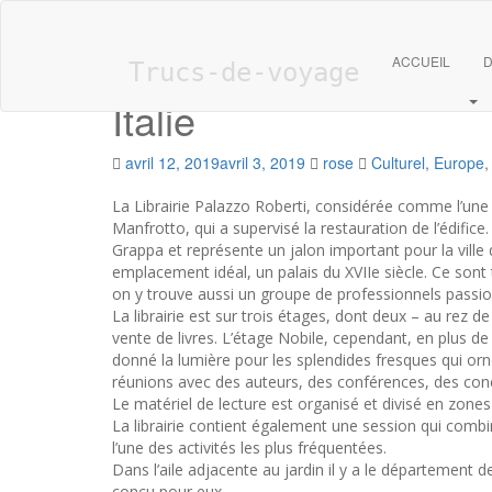
Skip to main content
Librairie Palazzo Rob
ACCUEIL
D
Trucs-de-voyage
Italie
avril 12, 2019
avril 3, 2019
rose
Culturel
,
Europe
La Librairie Palazzo Roberti, considérée comme l’une des
Manfrotto, qui a supervisé la restauration de l’édifice
Grappa et représente un jalon important pour la ville
emplacement idéal, un palais du XVIIe siècle. Ce sont tr
on y trouve aussi un groupe de professionnels passion
La librairie est sur trois étages, dont deux – au rez 
vente de livres. L’étage Nobile, cependant, en plus d
donné la lumière pour les splendides fresques qui orne
réunions avec des auteurs, des conférences, des conc
Le matériel de lecture est organisé et divisé en zone
La librairie contient également une session qui combine
l’une des activités les plus fréquentées.
Dans l’aile adjacente au jardin il y a le département 
conçu pour eux.