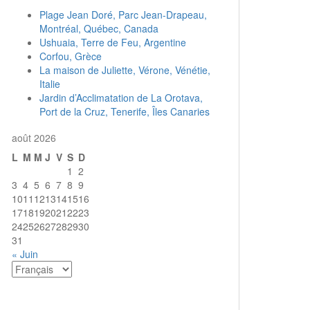
Plage Jean Doré, Parc Jean-Drapeau,
Montréal, Québec, Canada
Ushuaia, Terre de Feu, Argentine
Corfou, Grèce
La maison de Juliette, Vérone, Vénétie,
Italie
Jardin d’Acclimatation de La Orotava,
Port de la Cruz, Tenerife, Îles Canaries
août 2026
L
M
M
J
V
S
D
1
2
3
4
5
6
7
8
9
10
11
12
13
14
15
16
17
18
19
20
21
22
23
24
25
26
27
28
29
30
31
« Juin
Choisir
une
langue