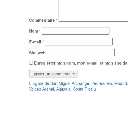
Commentaire
*
Nom
*
E-mail
*
Site web
Enregistrer mon nom, mon e-mail et mon site d
Navigation
Église de San Miguel Archange, Pedrezuela, Madrid
Volcan Arenal, Alajuela, Costa Rica
de
l’article