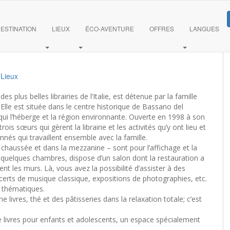
erti, Bassano del Grappa,
ESTINATION
LIEUX
ÉCO-AVENTURE
OFFRES
LANGUES
,
Lieux
 plus belles librairies de l’Italie, est détenue par la famille
. Elle est située dans le centre historique de Bassano del
 qui l’héberge et la région environnante. Ouverte en 1998 à son
ois sœurs qui gèrent la librairie et les activités qu’y ont lieu et
nés qui travaillent ensemble avec la famille.
de chaussée et dans la mezzanine – sont pour l’affichage et la
e quelques chambres, dispose d’un salon dont la restauration a
nt les murs. Là, vous avez la possibilité d’assister à des
erts de musique classique, expositions de photographies, etc.
s thématiques.
 livres, thé et des pâtisseries dans la relaxation totale; c’est
de livres pour enfants et adolescents, un espace spécialement