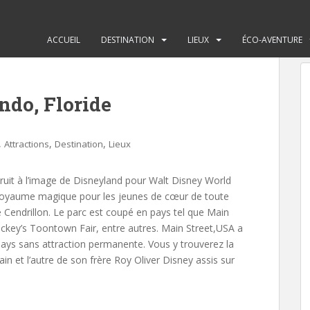
ACCUEIL
DESTINATION
LIEUX
ÉCO-AVENTURE
do, Floride
,
,
,
Attractions
Destination
Lieux
uit à l’image de Disneyland pour Walt Disney World
un royaume magique pour les jeunes de cœur de toute
 Cendrillon. Le parc est coupé en pays tel que Main
ickey’s Toontown Fair, entre autres. Main Street,USA a
l pays sans attraction permanente. Vous y trouverez la
n et l’autre de son frère Roy Oliver Disney assis sur