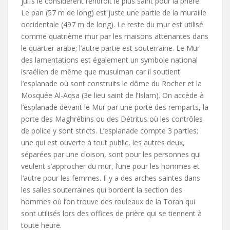
juifs le considèrent l’endroit le plus saint pour la prière.
Le pan (57 m de long) est juste une partie de la muraille
occidentale (497 m de long). Le reste du mur est utilisé
comme quatrième mur par les maisons attenantes dans
le quartier arabe; l’autre partie est souterraine. Le Mur
des lamentations est également un symbole national
israélien de même que musulman car il soutient
l’esplanade où sont construits le dôme du Rocher et la
Mosquée Al-Aqsa (3e lieu saint de l’Islam). On accède à
l’esplanade devant le Mur par une porte des remparts, la
porte des Maghrébins ou des Détritus où les contrôles
de police y sont stricts. L’esplanade compte 3 parties;
une qui est ouverte à tout public, les autres deux,
séparées par une cloison, sont pour les personnes qui
veulent s’approcher du mur, l’une pour les hommes et
l’autre pour les femmes. Il y a des arches saintes dans
les salles souterraines qui bordent la section des
hommes où l’on trouve des rouleaux de la Torah qui
sont utilisés lors des offices de prière qui se tiennent à
toute heure.