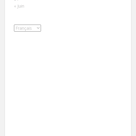
« Juin
Choisir
une
langue