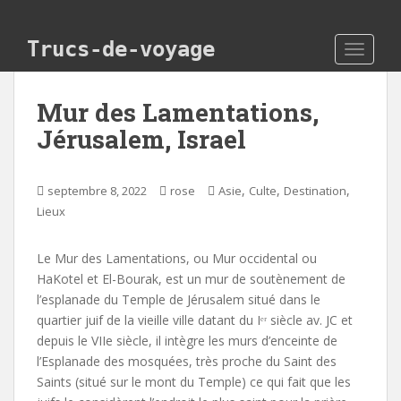
Skip to main content
Trucs-de-voyage
TOGGLE
Mur des Lamentations,
Jérusalem, Israel
,
,
,
septembre 8, 2022
rose
Asie
Culte
Destination
Lieux
Le Mur des Lamentations, ou Mur occidental ou
HaKotel et El-Bourak, est un mur de soutènement de
l’esplanade du Temple de Jérusalem situé dans le
quartier juif de la vieille ville datant du Iᵉʳ siècle av. JC et
depuis le VIIe siècle, il intègre les murs d’enceinte de
l’Esplanade des mosquées, très proche du Saint des
Saints (situé sur le mont du Temple) ce qui fait que les