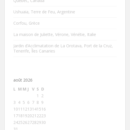
Québec, Canada
Ushuaia, Terre de Feu, Argentine
Corfou, Grèce
La maison de Juliette, Vérone, Vénétie, Italie
Jardin d’Acclimatation de La Orotava, Port de la Cruz,
Tenerife, Îles Canaries
août 2026
L
M
M
J
V
S
D
1
2
3
4
5
6
7
8
9
10
11
12
13
14
15
16
17
18
19
20
21
22
23
24
25
26
27
28
29
30
31