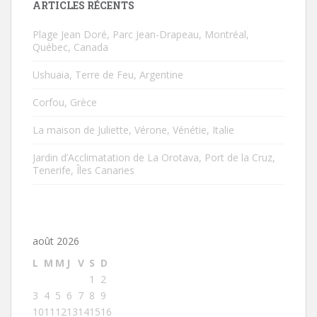
ARTICLES RÉCENTS
Plage Jean Doré, Parc Jean-Drapeau, Montréal,
Québec, Canada
Ushuaia, Terre de Feu, Argentine
Corfou, Grèce
La maison de Juliette, Vérone, Vénétie, Italie
Jardin d’Acclimatation de La Orotava, Port de la Cruz,
Tenerife, Îles Canaries
août 2026
L
M
M
J
V
S
D
1
2
3
4
5
6
7
8
9
10
11
12
13
14
15
16