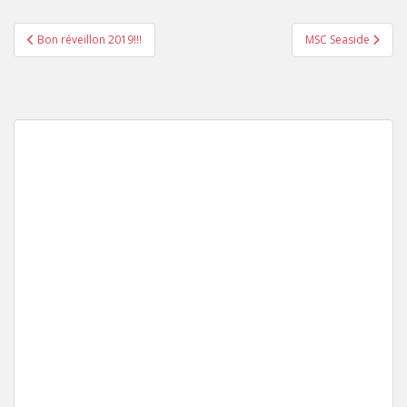
Navigation
Bon réveillon 2019!!!
MSC Seaside
de
l’article