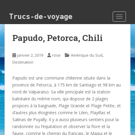
Skip to main content
Trucs-de-voyage
TOGGLE
Papudo, Petorca, Chili
,
janvier 2, 2019
rose
Amérique du Sud
Destination
Papudo est une commune chilienne située dans la
province de Petorca, à 175 km de Santiago et 98 km au
nord de Valparaiso. Sa ville principale est la station
balnéaire du même nom, qui dispose de 2 plages
propices à la baignade, Plage Grande et Plage Petite, et
d’autres plus éloignées comme le Lilen, Playillas et
Salinas de Puyally. Il y a aussi plusieurs sentiers pour la
randonnée ou l’équitation et observer la flore et la
faune, comme le chemin du français, le Maqui et le