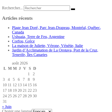
Rechercher...
Articles récents
Plage Jean Doré, Parc Jean-Drapeau, Montréal, Québec,
Canada
Ushuaia, Terre de Feu, Argentine
Corfou, Grèce
La maison de Juliette, Vérone, Vénétie, Italie
Jardin d’Acclimatation de La Orotava, Port de la Cruz,
Tenerife, Îles Canaries
août 2026
L
M
M
J
V
S
D
1
2
3
4
5
6
7
8
9
10
11
12
13
14
15
16
17
18
19
20
21
22
23
24
25
26
27
28
29
30
31
« Juin
Choisir une langue