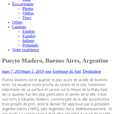
Éco-aventure
Photos
Vidéos
Trucs
Offres
Langues
English
Español
Italiano
Português
Votre expérience
Puerto Madero, Buenos Aires, Argentine
mars 7, 2019
mars 5, 2019
rose
Amérique du Sud
,
Destination
Puerto Madero est le quartier le plus jeune de la ville de Buenos
Aires. Sa situation toute proche du centre de la cité, l’extension
importante de sa surface et sa vue sur le Fleuve de la Plata font
de ce quartier l’un des plus particuliers et aimés de la ville. Il doit
son nom à Eduardo Madero, commerçant de la ville qui présenta
trois projets de port, dont le dernier fut approuvé par le président
argentin d’alors (1882), Julio Argentino Roca. Malheureusement, 10
ans après sa construction il était déjà obsolète à cause de la taille