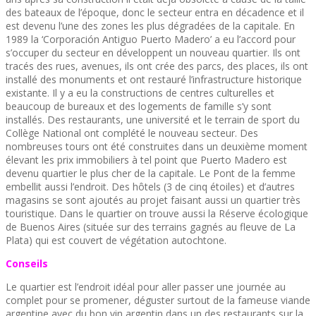
des bateaux de l’époque, donc le secteur entra en décadence et il
est devenu l’une des zones les plus dégradées de la capitale. En
1989 la ‘Corporación Antiguo Puerto Madero’ a eu l’accord pour
s’occuper du secteur en développent un nouveau quartier. Ils ont
tracés des rues, avenues, ils ont crée des parcs, des places, ils ont
installé des monuments et ont restauré l’infrastructure historique
existante. Il y a eu la constructions de centres culturelles et
beaucoup de bureaux et des logements de famille s’y sont
installés. Des restaurants, une université et le terrain de sport du
Collège National ont complété le nouveau secteur. Des
nombreuses tours ont été construites dans un deuxième moment
élevant les prix immobiliers à tel point que Puerto Madero est
devenu quartier le plus cher de la capitale. Le Pont de la femme
embellit aussi l’endroit. Des hôtels (3 de cinq étoiles) et d’autres
magasins se sont ajoutés au projet faisant aussi un quartier très
touristique. Dans le quartier on trouve aussi la Réserve écologique
de Buenos Aires (située sur des terrains gagnés au fleuve de La
Plata) qui est couvert de végétation autochtone.
Conseils
Le quartier est l’endroit idéal pour aller passer une journée au
complet pour se promener, déguster surtout de la fameuse viande
argentine avec du bon vin argentin dans un des restaurants sur la