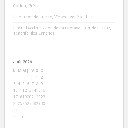
Corfou, Grèce
La maison de Juliette, Vérone, Vénétie, Italie
Jardin d’Acclimatation de La Orotava, Port de la Cruz,
Tenerife, Îles Canaries
août 2026
L
M
M
J
V
S
D
1
2
3
4
5
6
7
8
9
10
11
12
13
14
15
16
17
18
19
20
21
22
23
24
25
26
27
28
29
30
31
« Juin