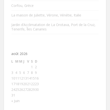
Corfou, Grèce
La maison de Juliette, Vérone, Vénétie, Italie
Jardin d’Acclimatation de La Orotava, Port de la Cruz,
Tenerife, Îles Canaries
août 2026
L
M
M
J
V
S
D
1
2
3
4
5
6
7
8
9
10
11
12
13
14
15
16
17
18
19
20
21
22
23
24
25
26
27
28
29
30
31
« Juin