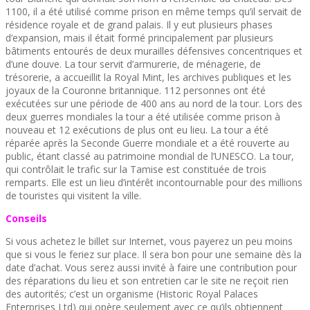
1100, il a été utilisé comme prison en même temps qu’il servait de
résidence royale et de grand palais. Il y eut plusieurs phases
d’expansion, mais il était formé principalement par plusieurs
bâtiments entourés de deux murailles défensives concentriques et
d’une douve. La tour servit d’armurerie, de ménagerie, de
trésorerie, a accueillit la Royal Mint, les archives publiques et les
joyaux de la Couronne britannique. 112 personnes ont été
exécutées sur une période de 400 ans au nord de la tour. Lors des
deux guerres mondiales la tour a été utilisée comme prison à
nouveau et 12 exécutions de plus ont eu lieu. La tour a été
réparée après la Seconde Guerre mondiale et a été rouverte au
public, étant classé au patrimoine mondial de l’UNESCO. La tour,
qui contrôlait le trafic sur la Tamise est constituée de trois
remparts. Elle est un lieu d’intérêt incontournable pour des millions
de touristes qui visitent la ville.
Conseils
Si vous achetez le billet sur Internet, vous payerez un peu moins
que si vous le feriez sur place. Il sera bon pour une semaine dès la
date d’achat. Vous serez aussi invité à faire une contribution pour
des réparations du lieu et son entretien car le site ne reçoit rien
des autorités; c’est un organisme (Historic Royal Palaces
Enterprises Ltd) qui opère seulement avec ce qu’ils obtiennent