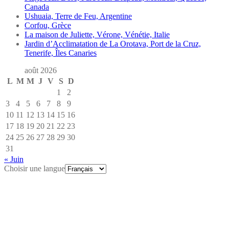
Canada
Ushuaia, Terre de Feu, Argentine
Corfou, Grèce
La maison de Juliette, Vérone, Vénétie, Italie
Jardin d’Acclimatation de La Orotava, Port de la Cruz,
Tenerife, Îles Canaries
août 2026
L
M
M
J
V
S
D
1
2
3
4
5
6
7
8
9
10
11
12
13
14
15
16
17
18
19
20
21
22
23
24
25
26
27
28
29
30
31
« Juin
Choisir une langue