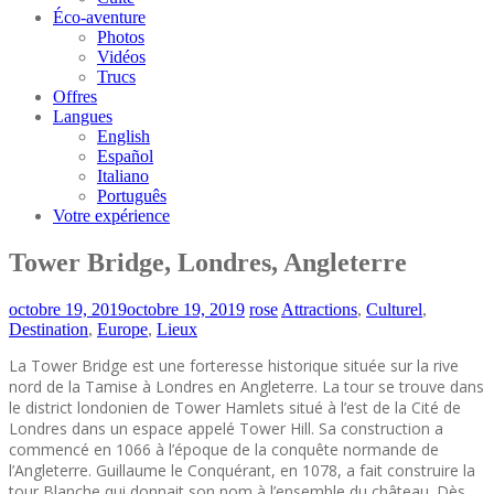
Éco-aventure
Photos
Vidéos
Trucs
Offres
Langues
English
Español
Italiano
Português
Votre expérience
Tower Bridge, Londres, Angleterre
octobre 19, 2019
octobre 19, 2019
rose
Attractions
,
Culturel
,
Destination
,
Europe
,
Lieux
La Tower Bridge est une forteresse historique située sur la rive
nord de la Tamise à Londres en Angleterre. La tour se trouve dans
le district londonien de Tower Hamlets situé à l’est de la Cité de
Londres dans un espace appelé Tower Hill. Sa construction a
commencé en 1066 à l’époque de la conquête normande de
l’Angleterre. Guillaume le Conquérant, en 1078, a fait construire la
tour Blanche qui donnait son nom à l’ensemble du château. Dès