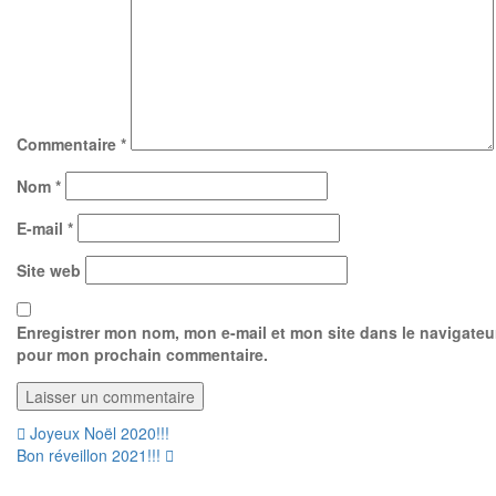
Commentaire
*
Nom
*
E-mail
*
Site web
Enregistrer mon nom, mon e-mail et mon site dans le navigateu
pour mon prochain commentaire.
Navigation
Joyeux Noël 2020!!!
Bon réveillon 2021!!!
de