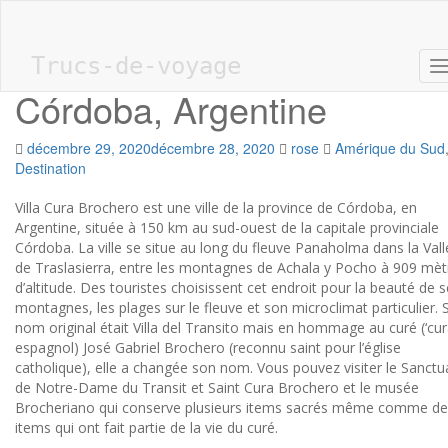
Skip to main content
Villa Cura Brochero,
Trucs-de-voyage
T
Córdoba, Argentine
décembre 29, 2020
décembre 28, 2020
rose
Amérique du Sud
Destination
Villa Cura Brochero est une ville de la province de Córdoba, en
Argentine, située à 150 km au sud-ouest de la capitale provinciale
Córdoba. La ville se situe au long du fleuve Panaholma dans la Val
de Traslasierra, entre les montagnes de Achala y Pocho à 909 mèt
d’altitude. Des touristes choisissent cet endroit pour la beauté de 
montagnes, les plages sur le fleuve et son microclimat particulier. 
nom original était Villa del Transito mais en hommage au curé (‘cur
espagnol) José Gabriel Brochero (reconnu saint pour l’église
catholique), elle a changée son nom. Vous pouvez visiter le Sanctu
de Notre-Dame du Transit et Saint Cura Brochero et le musée
Brocheriano qui conserve plusieurs items sacrés même comme de
items qui ont fait partie de la vie du curé.