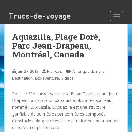
Skip to main content
Trucs-de-voyage
TOGGLE
Aquazilla, Plage Doré,
Parc Jean-Drapeau,
Montréal, Canada
,
juin 27, 2015
Francois
Amérique du nord
,
,
Destination
Éco-aventure
Vidéos
Pour le 25e anniversaire de la Plage Doré du parc Jean-
Drapeau, a installé un parcours à obstacles sur l’eau
nommé : L’Aquazilla. L’Aquazilla est une structure
gonflable de 30 mètres par 35 mètres composée
d’obstacles, de glissoires et de plateformes pour sauter
dans l’eau et plus encore.