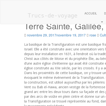
Skip to main content
Basilique de la Trans
ACCUEIL
D
Trucs-de-voyage
Terre Sainte, Galilée, 
novembre 29, 2017
novembre 19, 2017
rose
Cul
La basilique de la Transfiguration est une basilique f
Israël. Elle a été construite avec une orientation vers l
depuis leur installation en 1631, à l’endroit où la tra
Christ aux côtés de Moise et du prophète Élie, au bénéf
d’une autre église chrétienne qui avait été construite e
église construite au XIIe siècle, par les croisés. Il y a
Dans les proximités de cette basilique, on y trouve u
évoquant le même événement de la Transfiguration. L
la construction, est utilisé aujourd’hui par les pèlerins 
Vent ou Bab el-Hawa, ancien vestige de la forteresse 
grand arc entre les deux tours dans sa façade et des 
par des arcs de voûte en plein cintre et donne sur un e
la Transfiguration se trouvé représentée au fond, dan
la maçonnerie précédente.