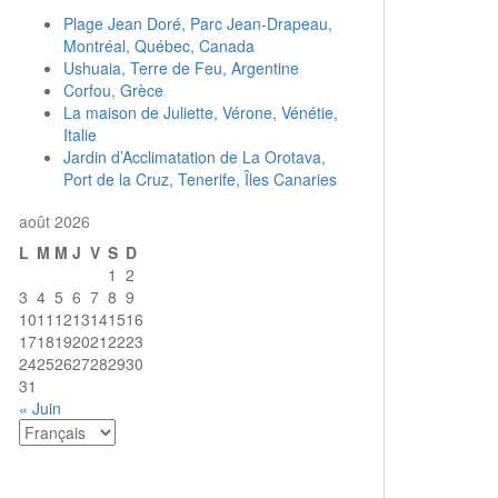
Plage Jean Doré, Parc Jean-Drapeau,
Montréal, Québec, Canada
Ushuaia, Terre de Feu, Argentine
Corfou, Grèce
La maison de Juliette, Vérone, Vénétie,
Italie
Jardin d’Acclimatation de La Orotava,
Port de la Cruz, Tenerife, Îles Canaries
août 2026
L
M
M
J
V
S
D
1
2
3
4
5
6
7
8
9
10
11
12
13
14
15
16
17
18
19
20
21
22
23
24
25
26
27
28
29
30
31
« Juin
Choisir
une
langue