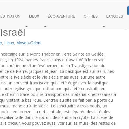
figuration, Mont Thabor,
ESTINATION
LIEUX
ÉCO-AVENTURE
OFFRES
LANGUES
Israël
te
,
Lieux
,
Moyen-Orient
ranciscaine sur le Mont Thabor en Terre Sainte en Galilée,
’est, en 1924, par les franciscains qui avait déjà le terrain
dition chrétienne situe l’événement de la Transfiguration du
ice de Pierre, Jacques et Jean. La basilique est sur les ruines
ntre le IVe siècle et le VIe siècle mais aussi sur une autre
 aussi un couvent franciscain qui a été érigé avec la basilique.
ne autre église grecque-orthodoxe qui a été construite en
e chemin tracé pour le transport des matériaux nécessaires à
qui visitent la basilique. L’entrée au site se fait par la porte du
musulmane du XIIIe siècle. Le sanctuaire a trois neufs, un
portes en bronze. La nef centrale, est séparée des latérales
scalier taillé dans le roc qui descend à la crypte. La scène de
s le chœur. Vous pouvez aussi voir sur les murs, des restes de