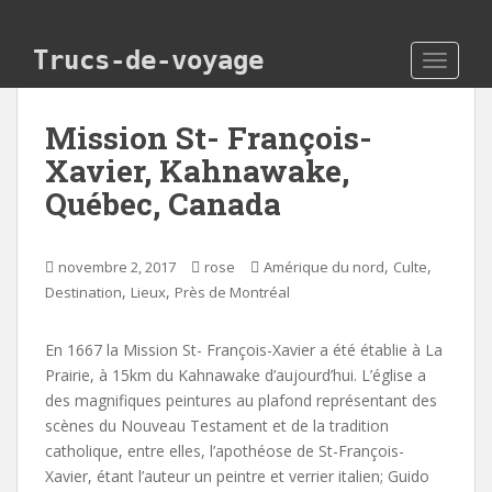
Skip to main content
Trucs-de-voyage
TOGGLE
Mission St- François-
Xavier, Kahnawake,
Québec, Canada
,
,
novembre 2, 2017
rose
Amérique du nord
Culte
,
,
Destination
Lieux
Près de Montréal
En 1667 la Mission St- François-Xavier a été établie à La
Prairie, à 15km du Kahnawake d’aujourd’hui. L’église a
des magnifiques peintures au plafond représentant des
scènes du Nouveau Testament et de la tradition
catholique, entre elles, l’apothéose de St-François-
Xavier, étant l’auteur un peintre et verrier italien; Guido