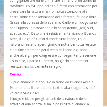
con gigantesche dune prima che la mano di un uomo la
trasformi. Lo sviluppo del sito è fatto con attenzione per
preservare la natura e fanno molta attenzione alla
costruzione e conservazione delle foreste, fauna e flora.
Grazie alla purezza della sua aria, Carilo è un luogo sano
per il riposo, la ricreazione e lo sport (tennis, golf, surf,
atletica, ecc). Dato che è relativamente vicino a Buenos
Aires, il luogo há turisti durante tutto l’anno; i suoi
ristoranti restano aperti giorno e notte per tutta l’estate
e nei fine settimana per il resto dell’anno e ci sono
anche alberghi per congressi e convegni. Per preservare
il suo stile, il parco Guerrero, há giochi per bambini
realizzati esclusivamente in legno.
Consigli
Si può andare in autobus o in treno da Buenos Aires a
Pinamar e da lì prendere un taxi. In alta stagione, si può
volare a Villa Gesell.
Il luogo è ideale per gli amanti della natura e delle
attività all’aria aperta, si ha la possibilità di andare a