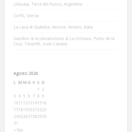
Ushuaia, Terra del Fuoco, Argentina
Corfù, Grecia
La casa di Giulietta, Verona, Veneto, Italia
Giardino di Acclimatazione di La Orotava, Porto de la
Cruz, Tenerife, Isole Canarie
Agosto 2026
L
M
M
G
V
S
D
1
2
3
4
5
6
7
8
9
10
11
12
13
14
15
16
17
18
19
20
21
22
23
24
25
26
27
28
29
30
31
« Giu