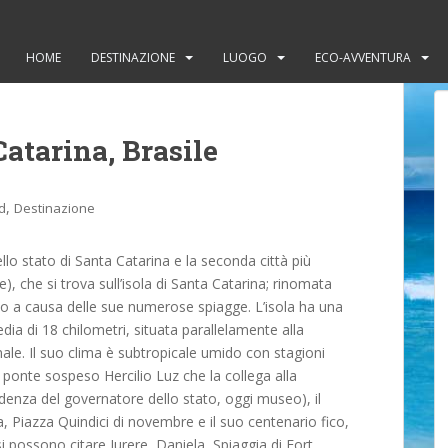
HOME
DESTINAZIONE
LUOGO
ECO-AVVENTURA
Catarina, Brasile
,
d
Destinazione
ello stato di Santa Catarina e la seconda città più
e), che si trova sull’isola di Santa Catarina; rinomata
utto a causa delle sue numerose spiagge. L’isola ha una
ia di 18 chilometri, situata parallelamente alla
ale. Il suo clima è subtropicale umido con stagioni
e: ponte sospeso Hercilio Luz che la collega alla
idenza del governatore dello stato, oggi museo), il
, Piazza Quindici di novembre e il suo centenario fico,
i si possono citare Jurere, Daniela, Spiaggia di Fort,