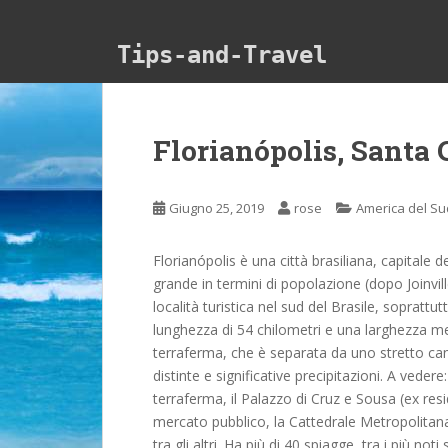
Skip to main content
Tips-and-Travel
Florianópolis, Santa 
Giugno 25, 2019
rose
America del Su
Florianópolis è una città brasiliana, capitale d
grande in termini di popolazione (dopo Joinvill
località turistica nel sud del Brasile, sopratt
lunghezza di 54 chilometri e una larghezza med
terraferma, che è separata da uno stretto can
distinte e significative precipitazioni. A veder
terraferma, il Palazzo di Cruz e Sousa (ex res
mercato pubblico, la Cattedrale Metropolitana
tra gli altri. Ha più di 40 spiagge, tra i più not