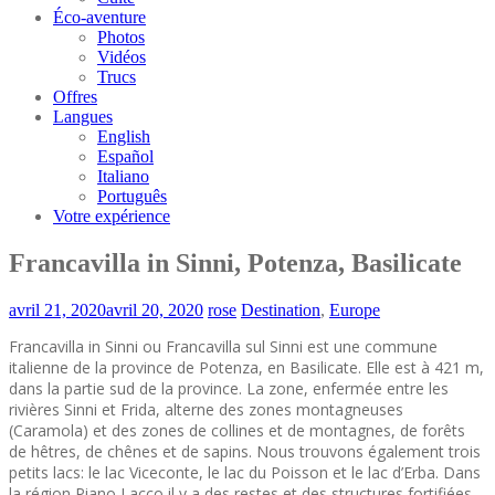
Éco-aventure
Photos
Vidéos
Trucs
Offres
Langues
English
Español
Italiano
Português
Votre expérience
Francavilla in Sinni, Potenza, Basilicate
avril 21, 2020
avril 20, 2020
rose
Destination
,
Europe
Francavilla in Sinni ou Francavilla sul Sinni est une commune
italienne de la province de Potenza, en Basilicate. Elle est à 421 m,
dans la partie sud de la province. La zone, enfermée entre les
rivières Sinni et Frida, alterne des zones montagneuses
(Caramola) et des zones de collines et de montagnes, de forêts
de hêtres, de chênes et de sapins. Nous trouvons également trois
petits lacs: le lac Viceconte, le lac du Poisson et le lac d’Erba. Dans
la région Piano Lacco il y a des restes et des structures fortifiées