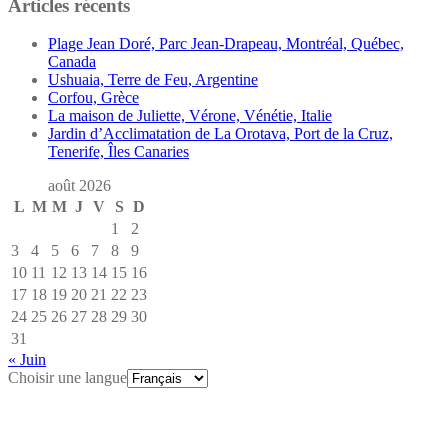
Articles récents
Plage Jean Doré, Parc Jean-Drapeau, Montréal, Québec,
Canada
Ushuaia, Terre de Feu, Argentine
Corfou, Grèce
La maison de Juliette, Vérone, Vénétie, Italie
Jardin d’Acclimatation de La Orotava, Port de la Cruz,
Tenerife, Îles Canaries
août 2026
L
M
M
J
V
S
D
1
2
3
4
5
6
7
8
9
10
11
12
13
14
15
16
17
18
19
20
21
22
23
24
25
26
27
28
29
30
31
« Juin
Choisir une langue