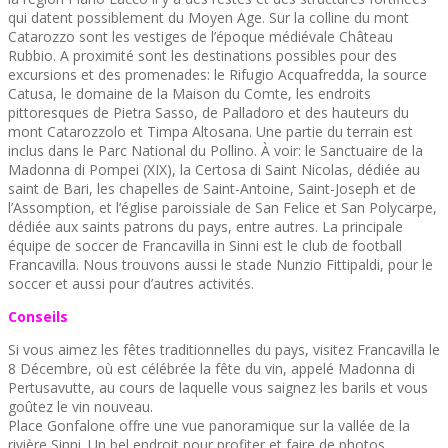
qui datent possiblement du Moyen Age. Sur la colline du mont
Catarozzo sont les vestiges de l’époque médiévale Château
Rubbio. A proximité sont les destinations possibles pour des
excursions et des promenades: le Rifugio Acquafredda, la source
Catusa, le domaine de la Maison du Comte, les endroits
pittoresques de Pietra Sasso, de Palladoro et des hauteurs du
mont Catarozzolo et Timpa Altosana. Une partie du terrain est
inclus dans le Parc National du Pollino. À voir: le Sanctuaire de la
Madonna di Pompei (XIX), la Certosa di Saint Nicolas, dédiée au
saint de Bari, les chapelles de Saint-Antoine, Saint-Joseph et de
l’Assomption, et l’église paroissiale de San Felice et San Polycarpe,
dédiée aux saints patrons du pays, entre autres. La principale
équipe de soccer de Francavilla in Sinni est le club de football
Francavilla. Nous trouvons aussi le stade Nunzio Fittipaldi, pour le
soccer et aussi pour d’autres activités.
Conseils
Si vous aimez les fêtes traditionnelles du pays, visitez Francavilla le
8 Décembre, où est célébrée la fête du vin, appelé Madonna di
Pertusavutte, au cours de laquelle vous saignez les barils et vous
goûtez le vin nouveau.
Place Gonfalone offre une vue panoramique sur la vallée de la
rivière Sinni. Un bel endroit pour profiter et faire de photos.