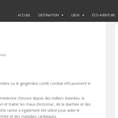
ACCUEIL
DESTINATION
LIEUX
ÉCO-AVENTURE
rucs
embre ou le gingembre confit combat efficacement le
médecine chinoise depuis des milliers d’années. le
on et traiter les maux d’estomac, de la diarrhée et des
tte racine a également été utilisé pour aider le
iarrhée et des maladies cardiaques.