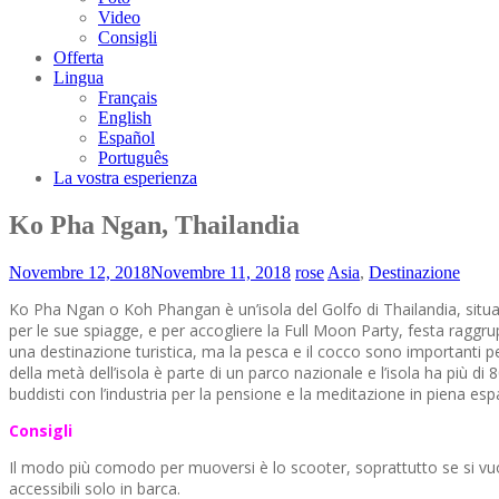
Video
Consigli
Offerta
Lingua
Français
English
Español
Português
La vostra esperienza
Ko Pha Ngan, Thailandia
Novembre 12, 2018
Novembre 11, 2018
rose
Asia
,
Destinazione
Ko Pha Ngan o Koh Phangan è un’isola del Golfo di Thailandia, situata
per le sue spiagge, e per accogliere la Full Moon Party, festa raggru
una destinazione turistica, ma la pesca e il cocco sono importanti pe
della metà dell’isola è parte di un parco nazionale e l’isola ha più d
buddisti con l’industria per la pensione e la meditazione in piena es
Consigli
Il modo più comodo per muoversi è lo scooter, soprattutto se si vuole
accessibili solo in barca.