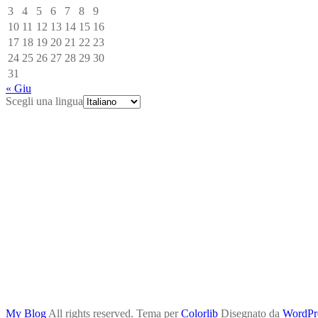
3
4
5
6
7
8
9
10
11
12
13
14
15
16
17
18
19
20
21
22
23
24
25
26
27
28
29
30
31
« Giu
Scegli una lingua
My Blog
All rights reserved. Tema per
Colorlib
Disegnato da
WordPr