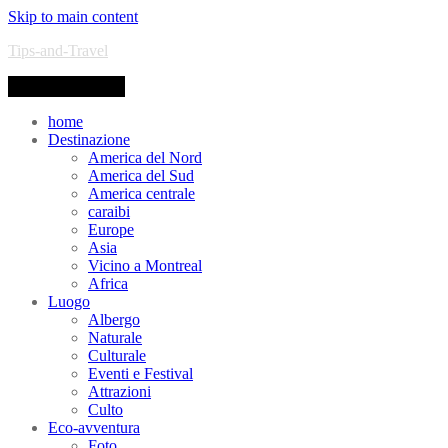
Skip to main content
Tips-and-Travel
Toggle navigation
home
Destinazione
America del Nord
America del Sud
America centrale
caraibi
Europe
Asia
Vicino a Montreal
Africa
Luogo
Albergo
Naturale
Culturale
Eventi e Festival
Attrazioni
Culto
Eco-avventura
Foto