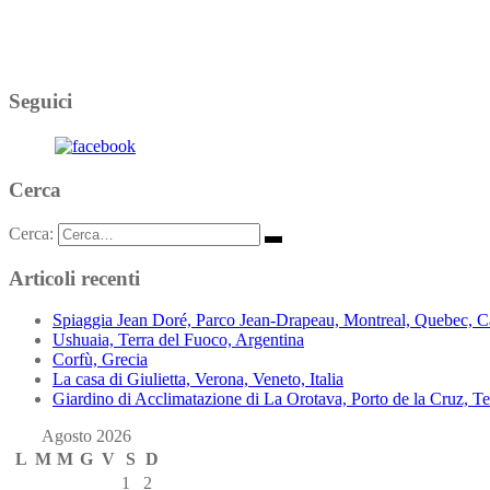
Seguici
Cerca
Cerca:
Articoli recenti
Spiaggia Jean Doré, Parco Jean-Drapeau, Montreal, Quebec, 
Ushuaia, Terra del Fuoco, Argentina
Corfù, Grecia
La casa di Giulietta, Verona, Veneto, Italia
Giardino di Acclimatazione di La Orotava, Porto de la Cruz, Te
Agosto 2026
L
M
M
G
V
S
D
1
2