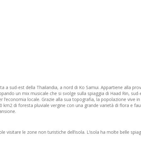
 a sud-est della Thailandia, a nord di Ko Samui. Appartiene alla provi
ppando un mix musicale che si svolge sulla spiaggia di Haad Rin, sud-est
r l’economia locale. Grazie alla sua topografia, la popolazione vive in
i 80 km2 di foresta pluviale vergine con una grande varietà di flora e fa
pansione.
 visitare le zone non turistiche dell’isola. L’isola ha molte belle spi