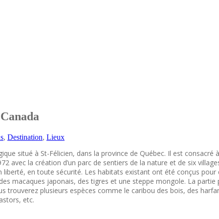
, Canada
ns
,
Destination
,
Lieux
ique situé à St-Félicien, dans la province de Québec. Il est consacré 
 avec la création d’un parc de sentiers de la nature et de six villages
n liberté, en toute sécurité. Les habitats existant ont été conçus pou
r des macaques japonais, des tigres et une steppe mongole. La partie p
ous trouverez plusieurs espèces comme le caribou des bois, des harfa
stors, etc.