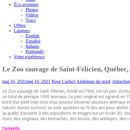
Éco-aventure
Photos
Vidéos
Trucs
Offres
Langues
English
Español
Italiano
Português
Votre expérience
Le Zoo sauvage de Saint-Félicien, Québec
mai 16, 2021
mai 16, 2021
Rose Carluci
Amérique du nord
,
Attractio
Le Zoo sauvage de Saint-Félicien, fondé en 1960, est un parc zoolog
un total de presque 1000 animaux. Le parc original est agrandi en 1972
bord d’un petit train d’où vous pouvez observer plusieurs animaux e
naturel. Autres sections se sont ajoutées au fil des ans pour abrite
au public d’assister à des expositions et images sur un écran 3D. V
noirs, des orignaux, des bernaches, des bisons, des antilopes, des ca
Conseils