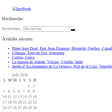
Recherche
Rechercher...
Articles récents
Plage Jean Doré, Parc Jean-Drapeau, Montréal, Québec, Cana
Ushuaia, Terre de Feu, Argentine
Corfou, Grèce
La maison de Juliette, Vérone, Vénétie, Italie
Jardin d’Acclimatation de La Orotava, Port de la Cruz, Tenerife
août 2026
L
M
M
J
V
S
D
1
2
3
4
5
6
7
8
9
10
11
12
13
14
15
16
17
18
19
20
21
22
23
24
25
26
27
28
29
30