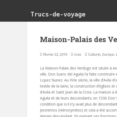
Skip to main content
Trucs-de-voyage
Maison-Palais des Ve
,
,
février 22, 2019
rose
Culturel
Europe
La Maison-Palais des Verdugo est située à Avila
ville. Don Suero del Aguila l’a faite construi
Lopez Nunez. Au XVIe siècle, la ville d’Avila ét
textile de la laine, la construction d’églises 
d’Avila et Saint Jean de la Croix. La maison
Aguila et de leurs descendants; en 1536 Don Su
condition que si il n’y avait plus de descendan
Jeronimos (Hiéronymites) et cela a été accompl
dernier descendant. En prenant ses fonctions