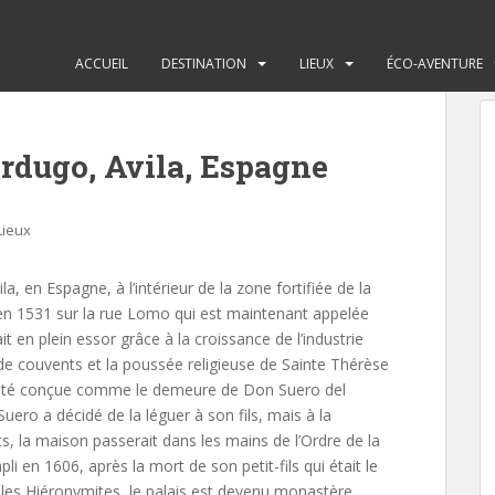
ACCUEIL
DESTINATION
LIEUX
ÉCO-AVENTURE
rdugo, Avila, Espagne
Lieux
, en Espagne, à l’intérieur de la zone fortifiée de la
re en 1531 sur la rue Lomo qui est maintenant appelée
ait en plein essor grâce à la croissance de l’industrie
et de couvents et la poussée religieuse de Sainte Thérèse
 a été conçue comme le demeure de Don Suero del
ero a décidé de la léguer à son fils, mais à la
ts, la maison passerait dans les mains de l’Ordre de la
i en 1606, après la mort de son petit-fils qui était le
 les Hiéronymites, le palais est devenu monastère,