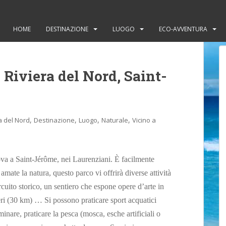
HOME
DESTINAZIONE
LUOGO
ECO-AVVENTURA
 Riviera del Nord, Saint-
,
,
,
,
a del Nord
Destinazione
Luogo
Naturale
Vicino a
ova a Saint-Jérôme, nei Laurenziani. È facilmente
amate la natura, questo parco vi offrirà diverse attività
rcuito storico, un sentiero che espone opere d’arte in
ieri (30 km) … Si possono praticare sport acquatici
inare, praticare la pesca (mosca, esche artificiali o