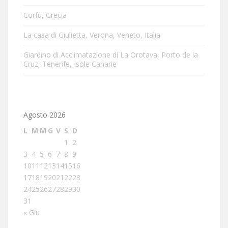
Corfù, Grecia
La casa di Giulietta, Verona, Veneto, Italia
Giardino di Acclimatazione di La Orotava, Porto de la
Cruz, Tenerife, Isole Canarie
Agosto 2026
L
M
M
G
V
S
D
1
2
3
4
5
6
7
8
9
10
11
12
13
14
15
16
17
18
19
20
21
22
23
24
25
26
27
28
29
30
31
« Giu