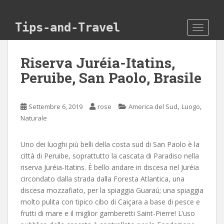
Skip to main content
Tips-and-Travel
TOGGLE
Riserva Juréia-Itatins,
Peruibe, San Paolo, Brasile
,
,
Settembre 6, 2019
rose
America del Sud
Luogo
Naturale
Uno dei luoghi più belli della costa sud di San Paolo è la
città di Peruibe, soprattutto la cascata di Paradiso nella
riserva Juréia-Itatins. È bello andare in discesa nel Juréia
circondato dalla strada dalla Foresta Atlantica, una
discesa mozzafiato, per la spiaggia Guaraú; una spiaggia
molto pulita con tipico cibo di Caiçara a base di pesce e
frutti di mare e il miglior gamberetti Saint-Pierre! L’uso