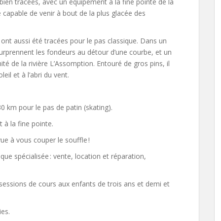
bien tracées, avec un équipement à la fine pointe de la
 capable de venir à bout de la plus glacée des
es ont aussi été tracées pour le pas classique. Dans un
urprennent les fondeurs au détour d’une courbe, et un
é de la rivière L’Assomption. Entouré de gros pins, il
il et à l’abri du vent.
0 km pour le pas de patin (skating).
 à la fine pointe.
vue à vous couper le souffle !
ique spécialisée : vente, location et réparation,
sessions de cours aux enfants de trois ans et demi et
ies.