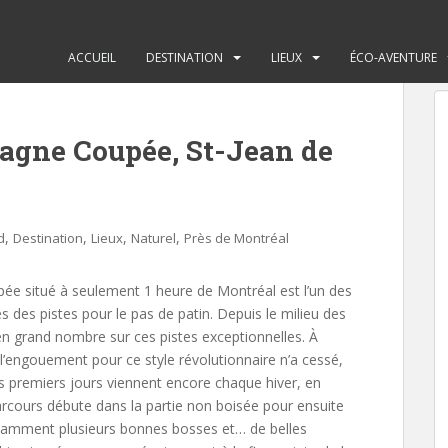
ACCUEIL
DESTINATION
LIEUX
ÉCO-AVENTURE
tagne Coupée, St-Jean de
,
,
,
,
d
Destination
Lieux
Naturel
Près de Montréal
ée situé à seulement 1 heure de Montréal est l’un des
 des pistes pour le pas de patin. Depuis le milieu des
n grand nombre sur ces pistes exceptionnelles. À
t l’engouement pour ce style révolutionnaire n’a cessé,
des premiers jours viennent encore chaque hiver, en
parcours débute dans la partie non boisée pour ensuite
notamment plusieurs bonnes bosses et… de belles