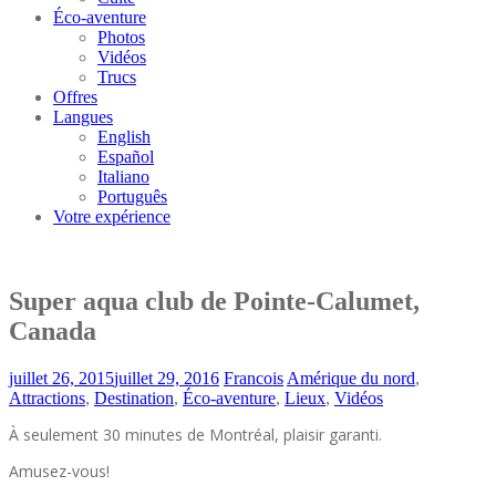
Éco-aventure
Photos
Vidéos
Trucs
Offres
Langues
English
Español
Italiano
Português
Votre expérience
Super aqua club de Pointe-Calumet,
Canada
juillet 26, 2015
juillet 29, 2016
Francois
Amérique du nord
,
Attractions
,
Destination
,
Éco-aventure
,
Lieux
,
Vidéos
À seulement 30 minutes de Montréal, plaisir garanti.
Amusez-vous!