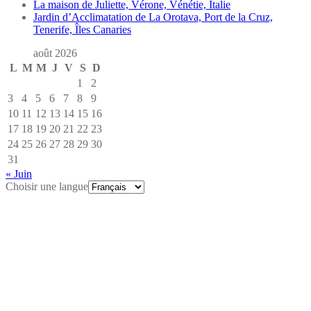
La maison de Juliette, Vérone, Vénétie, Italie
Jardin d’Acclimatation de La Orotava, Port de la Cruz,
Tenerife, Îles Canaries
août 2026
L
M
M
J
V
S
D
1
2
3
4
5
6
7
8
9
10
11
12
13
14
15
16
17
18
19
20
21
22
23
24
25
26
27
28
29
30
31
« Juin
Choisir une langue