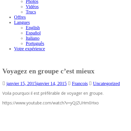
Photos
Vidéos
Trucs
Offres
Langues
English
Español
Italiano
Português
Votre expérience
Voyagez en groupe c’est mieux
janvier 15, 2015
janvier 14, 2015
Francois
Uncategorized
Voila pourquoi il est préférable de voyager en groupe.
https://www.youtube.com/watch?v=yQJZUHm0Hxo