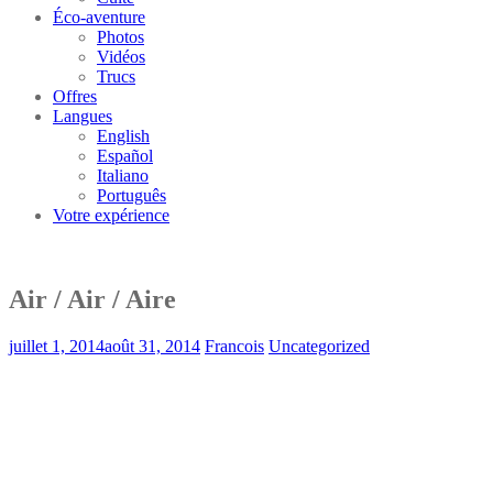
Éco-aventure
Photos
Vidéos
Trucs
Offres
Langues
English
Español
Italiano
Português
Votre expérience
Air / Air / Aire
juillet 1, 2014
août 31, 2014
Francois
Uncategorized