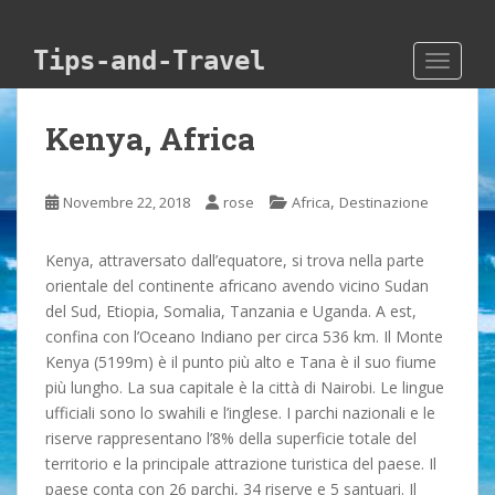
Skip to main content
Tips-and-Travel
TOGGLE
Kenya, Africa
,
Novembre 22, 2018
rose
Africa
Destinazione
Kenya, attraversato dall’equatore, si trova nella parte
orientale del continente africano avendo vicino Sudan
del Sud, Etiopia, Somalia, Tanzania e Uganda. A est,
confina con l’Oceano Indiano per circa 536 km. Il Monte
Kenya (5199m) è il punto più alto e Tana è il suo fiume
più lungho. La sua capitale è la città di Nairobi. Le lingue
ufficiali sono lo swahili e l’inglese. I parchi nazionali e le
riserve rappresentano l’8% della superficie totale del
territorio e la principale attrazione turistica del paese. Il
paese conta con 26 parchi, 34 riserve e 5 santuari. Il