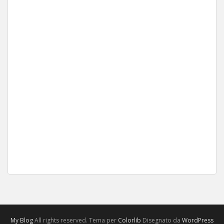
My Blog
All rights reserved. Tema per
Colorlib
Disegnato da
WordPress