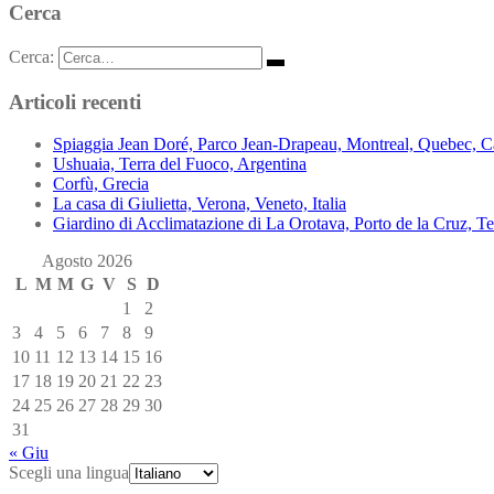
Cerca
Cerca:
Articoli recenti
Spiaggia Jean Doré, Parco Jean-Drapeau, Montreal, Quebec, 
Ushuaia, Terra del Fuoco, Argentina
Corfù, Grecia
La casa di Giulietta, Verona, Veneto, Italia
Giardino di Acclimatazione di La Orotava, Porto de la Cruz, Te
Agosto 2026
L
M
M
G
V
S
D
1
2
3
4
5
6
7
8
9
10
11
12
13
14
15
16
17
18
19
20
21
22
23
24
25
26
27
28
29
30
31
« Giu
Scegli una lingua