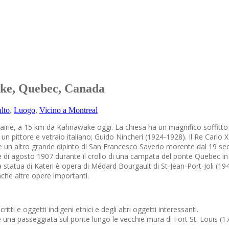
ake, Quebec, Canada
lto
,
Luogo
,
Vicino a Montreal
irie, a 15 km da Kahnawake oggi. La chiesa ha un magnifico soffitto 
i un pittore e vetraio italiano; Guido Nincheri (1924-1928). Il Re Carlo 
he un altro grande dipinto di San Francesco Saverio morente dal 19 sec
ne di agosto 1907 durante il crollo di una campata del ponte Quebec i
 statua di Kateri è opera di Médard Bourgault di St-Jean-Port-Joli (19
che altre opere importanti.
ti e oggetti indigeni etnici e degli altri oggetti interessanti.
e una passeggiata sul ponte lungo le vecchie mura di Fort St. Louis (17