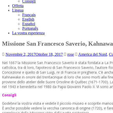
Consigli
Offerta
Lingua
Français
English
Español
Português
La vostra esperienza
Missione San Francesco Saverio, Kahnaw
Novembre 2, 2017
Ottobre 18, 2017
rose
America del Nord
,
Cu
Nel 1667 la Missione San Francesco Saverio è stata fondata a La Pra
cattolica, tra di loro, l’apoteosi di San Francesco Saverio, l’autore fo
Concezione e quello di San Luigi, re di Francia in preghiera. C’è anc
Kahnawake in onore del trentacinque di loro che sono morti alla fi
proviene dello atelier delle Suore Orsoline di Québec (1671-1700). La
nel 1943 e benedetta nel 1980 da Papa Giovanni Paolo II. Vi sono an
Consigli
Godetevi la vostra visita e vedete il piccolo museo e scoprite manoscrit
È anche possibile vedere la vecchia canonica di origine (1720), e far
complesso della Missione visto dalla parte posteriore.