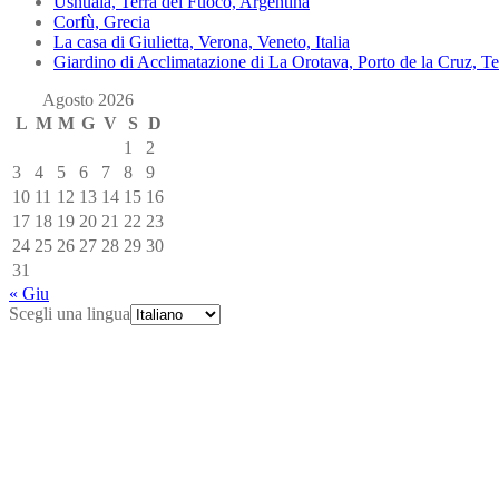
Ushuaia, Terra del Fuoco, Argentina
Corfù, Grecia
La casa di Giulietta, Verona, Veneto, Italia
Giardino di Acclimatazione di La Orotava, Porto de la Cruz, Te
Agosto 2026
L
M
M
G
V
S
D
1
2
3
4
5
6
7
8
9
10
11
12
13
14
15
16
17
18
19
20
21
22
23
24
25
26
27
28
29
30
31
« Giu
Scegli una lingua