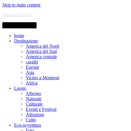
Skip to main content
Tips-and-Travel
Toggle navigation
home
Destinazione
America del Nord
America del Sud
America centrale
caraibi
Europe
Asia
Vicino a Montreal
Africa
Luogo
Albergo
Naturale
Culturale
Eventi e Festival
Attrazioni
Culto
Eco-avventura
Foto