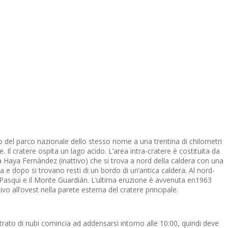
terno del parco nazionale dello stesso nome a una trentina di chilometri
Il cratere ospita un lago acido. L’area intra-cratere è costituita da
la Haya Fernández (inattivo) che si trova a nord della caldera con una
 e dopo si trovano resti di un bordo di un’antica caldera. Al nord-
e Pasqui e il Monte Guardián. L’ultima eruzione è avvenuta en1963
all’ovest nella parete esterna del cratere principale.
strato di nubi comincia ad addensarsi intorno alle 10:00, quindi deve