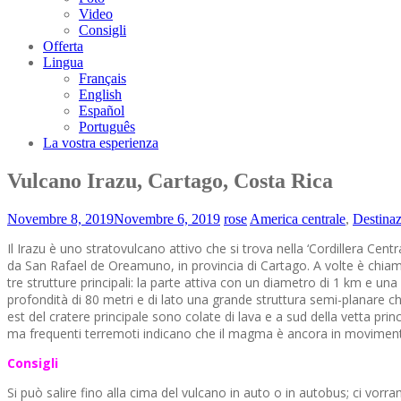
Video
Consigli
Offerta
Lingua
Français
English
Español
Português
La vostra esperienza
Vulcano Irazu, Cartago, Costa Rica
Novembre 8, 2019
Novembre 6, 2019
rose
America centrale
,
Destina
Il Irazu è uno stratovulcano attivo che si trova nella ‘Cordillera Cent
da San Rafael de Oreamuno, in provincia di Cartago. A volte è chiamat
tre strutture principali: la parte attiva con un diametro di 1 km e u
profondità di 80 metri e di lato una grande struttura semi-planare c
est del cratere principale sono colate di lava e a sud della vetta p
ma frequenti terremoti indicano che il magma è ancora in movimento 
Consigli
Si può salire fino alla cima del vulcano in auto o in autobus; ci vor