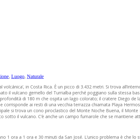
zione
,
Luogo
,
Naturale
ral volcánica’, in Costa Rica. È un picco di 3.432 metri. Si trova all’in
o il vulcano gemello del Turrialba perché poggiano sulla stessa base. 
na profondità di 180 m che ospita un lago colorato; il cratere Diego de 
he corrisponde ai resti di una vecchia terrazza chiamata Playa Hermosa
rincipale si trova un cono piroclastico del Monte Noche Buena, il Mont
sotto il vulcano. C’è anche un campo fumarole che se mantiene attivo 
ranno 1 ora a 1 ora e 30 minuti da San José. L’unico problema è che lo 