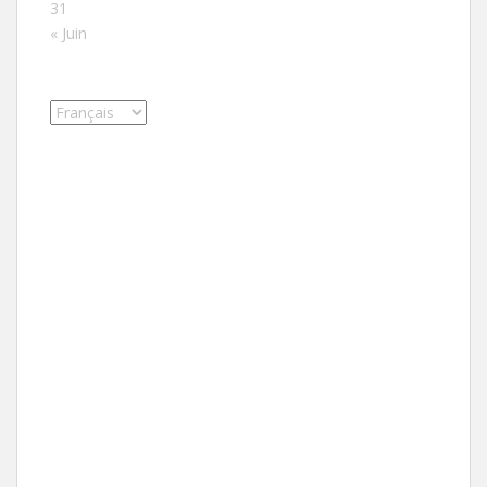
31
« Juin
Choisir
une
langue