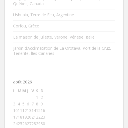
Québec, Canada
Ushuaia, Terre de Feu, Argentine
Corfou, Grèce
La maison de Juliette, Vérone, Vénétie, Italie
Jardin d’Acclimatation de La Orotava, Port de la Cruz,
Tenerife, Îles Canaries
août 2026
L
M
M
J
V
S
D
1
2
3
4
5
6
7
8
9
10
11
12
13
14
15
16
17
18
19
20
21
22
23
24
25
26
27
28
29
30