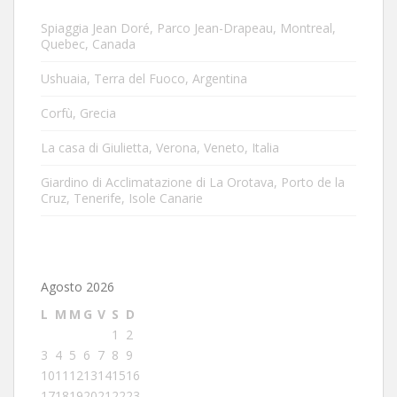
Spiaggia Jean Doré, Parco Jean-Drapeau, Montreal,
Quebec, Canada
Ushuaia, Terra del Fuoco, Argentina
Corfù, Grecia
La casa di Giulietta, Verona, Veneto, Italia
Giardino di Acclimatazione di La Orotava, Porto de la
Cruz, Tenerife, Isole Canarie
Agosto 2026
L
M
M
G
V
S
D
1
2
3
4
5
6
7
8
9
10
11
12
13
14
15
16
17
18
19
20
21
22
23