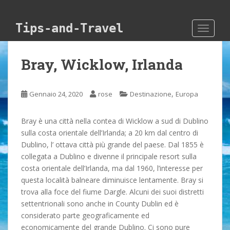
Skip to main content
Tips-and-Travel
TOGGLE
Bray, Wicklow, Irlanda
,
Gennaio 24, 2020
rose
Destinazione
Europa
Bray è una città nella contea di Wicklow a sud di Dublino
sulla costa orientale dell’Irlanda; a 20 km dal centro di
Dublino, l’ ottava città più grande del paese. Dal 1855 è
collegata a Dublino e divenne il principale resort sulla
costa orientale dell’Irlanda, ma dal 1960, l’interesse per
questa località balneare diminuisce lentamente. Bray si
trova alla foce del fiume Dargle. Alcuni dei suoi distretti
settentrionali sono anche in County Dublin ed è
considerato parte geograficamente ed
economicamente del grande Dublino. Ci sono pure