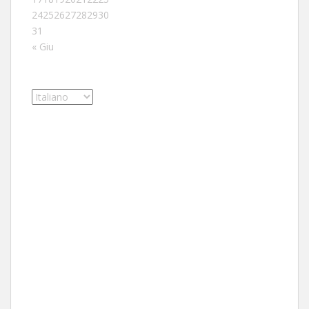
24
25
26
27
28
29
30
31
« Giu
Scegli
una
lingua