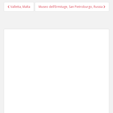
Navigazione
Valletta, Malta
Museo dell’Ermitage, San Pietroburgo, Russia
articoli